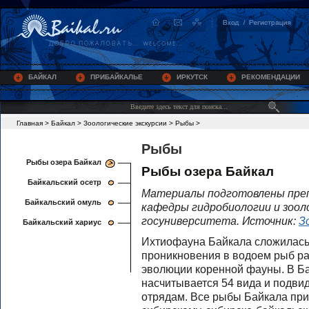
БАЙКАЛ
ПРИБАЙКАЛЬЕ
ИРКУТСК
РЕКОМЕНДАЦИИ
Главная
>
Байкал
>
Зоологические экскурсии
>
Рыбы
>
Рыбы
Рыбы озера Байкал
Рыбы озера Байкал
Байкальский осетр
Материалы подготовлены пре
Байкальский омуль
кафедры гидробиологии и зоол
госуниверситета. Источник:
З
Байкальский хариус
Ихтиофауна Байкала сложилась
проникновения в водоем рыб ра
эволюции коренной фауны. В Ба
насчитывается 54 вида и подвид
отрядам. Все рыбы Байкала при