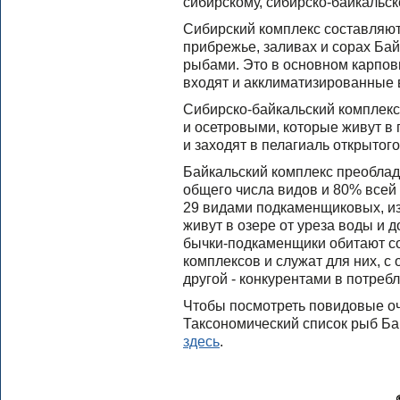
сибирскому, сибирско-байкальск
Сибирский комплекс составляю
прибрежье, заливах и сорах Ба
рыбами. Это в основном карповы
входят и акклиматизированные в
Сибирско-байкальский комплек
и осетровыми, которые живут в 
и заходят в пелагиаль открытог
Байкальский комплекс преоблада
общего числа видов и 80% всей
29 видами подкаменщиковых, из
живут в озере от уреза воды и
бычки-подкаменщики обитают со
комплексов и служат для них, с 
другой - конкурентами в потреб
Чтобы посмотреть повидовые оч
Таксономический список рыб Ба
здесь
.