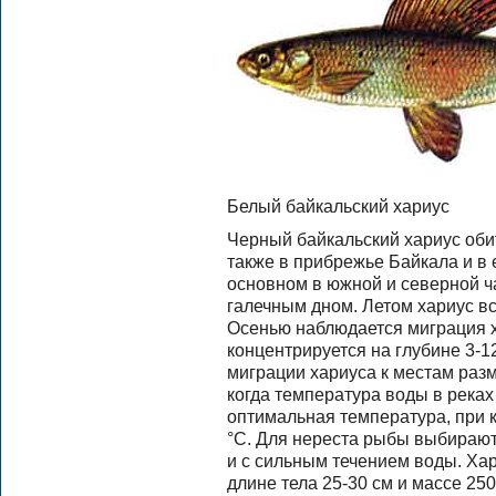
Белый байкальский хариус
Черный байкальский хариус обит
также в прибрежье Байкала и в 
основном в южной и северной ча
галечным дном. Летом хариус вст
Осенью наблюдается миграция ха
концентрируется на глубине 3-12
миграции хариуса к местам раз
когда температура воды в реках 
оптимальная температура, при к
°С. Для нереста рыбы выбирают 
и с сильным течением воды. Ха
длине тела 25-30 см и массе 250