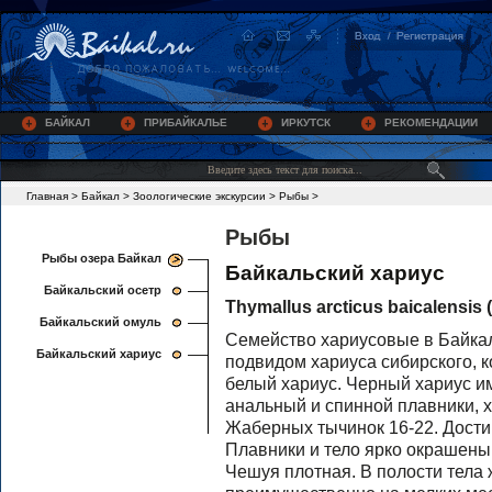
БАЙКАЛ
ПРИБАЙКАЛЬЕ
ИРКУТСК
РЕКОМЕНДАЦИИ
Главная
>
Байкал
>
Зоологические экскурсии
>
Рыбы
>
Рыбы
Рыбы озера Байкал
Байкальский хариус
Байкальский осетр
Thymallus arcticus baicalensis 
Байкальский омуль
Семейство хариусовые в Байка
Байкальский хариус
подвидом хариуса сибирского, 
белый хариус. Черный хариус им
анальный и спинной плавники, х
Жаберных тычинок 16-22. Достига
Плавники и тело ярко окрашены
Чешуя плотная. В полости тела