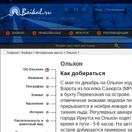
БАЙКАЛ
ПРИБАЙКАЛЬЕ
ИРКУТСК
РЕКОМЕНДАЦИИ
Главная
>
Байкал
>
Интересные места
>
Ольхон
>
Ольхон
Об Ольхоне
Как добираться
Название
С мая по декабрь на Ольхон хо
География
Ворота из поселка Сахюрта (МР
в бухту Перевозная на острове. 
Климат
отмеченная знаками ледовая п
Население
прерывается в ноябре-январе и
таяния льда. Регулярных авиаре
История
города Иркутск на Ольхон ходя
Растительность и
время в пути - 5-6 часов. На а
животный мир
остров добираются примерно за