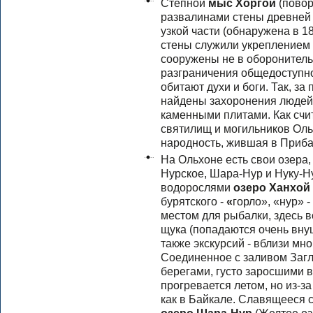
Степной
мыс Хоргой
(повор
развалинами стены древней 
узкой части (обнаружена в 18
стены служили укреплением 
сооружены не в оборонительн
разграничения общедоступног
обитают духи и боги. Так, з
найдены захоронения людей,
каменными плитами. Как счи
святилищ и могильников Оль
народность, жившая в Прибай
На Ольхоне есть свои озера,
Нурское, Шара-Нур и Нуку-Н
водорослями
озеро Ханхой
бурятского
-
«
горло», «нур» 
местом для рыбалки, здесь в
щука (попадаются очень внуш
также экскурсий - вблизи мн
Соединенное с заливом Загл
берегами, густо заросшими 
прогревается летом, но из-за
как в Байкале. Славящееся