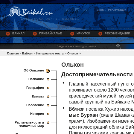
БАЙКАЛ
ПРИБАЙКАЛЬЕ
ИРКУТСК
РЕКОМЕНДАЦИИ
Главная
>
Байкал
>
Интересные места
>
Ольхон
>
Ольхон
Об Ольхоне
Достопримечательности
Название
Главный населенный пункт о
География
проживает около 1200 челове
краеведческий музей, музей
Климат
самый крупный на Байкале 
Население
Вблизи поселка Хужир находи
История
мыс Бурхан
(скала Шаманк
храм»). Изображения именно 
Растительность и
животный мир
для иллюстраций облика Бай
Покрытая яркими красными