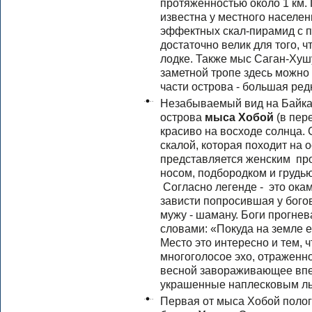
протяженностью около 1 км. 
известна у местного населени
эффектных скал-пирамид с п
достаточно велик для того, 
лодке. Также мыс Саган-Хушу
заметной тропе здесь можно 
части острова - большая ред
Незабываемый вид на Байкал
острова
мыса Хобой
(в пере
красиво на восходе солнца.
скалой, которая походит на 
представляется женским про
носом, подбородком и грудью
Согласно легенде - это ока
зависти попросившая у богов
мужу - шаману. Боги прогнев
словами: «Покуда на земле ес
Место это интересно и тем, 
многоголосое эхо, отраженно
весной завораживающее впе
украшенные наплесковым ль
Первая от мыса Хобой поло