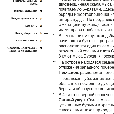
Примечательные
двухвершинная скала мыса и
места
почитаемую бурятами. Здес
Пещеры Ольхона
обряды и жертвоприношения,
Когда лучше ехать
алтарь Будды. По преданию
Эжина (или Бурхана) - хозяи
Где жить
имеет права приближаться к 
Как добираться
В нескольких минутах ходьбы
начинаются бухты с прозрач
Что стоит знать
расположился один из самых
Cловарь Брокгауза и
окруженный соснами
пляж С
Ефрона об Ольхоне
3 км от мыса Бурхан к посел
На острове находятся самы
отложения западного побер
Песчаное
, расположенного в
Нюрганская Губа, занимают 
объясняют постоянно дующие
берега и образуют живописн
В 4 км от северной оконечн
Саган-Хушун
. Скалы мыса,
усыпанные бурыми и красны
список памятников природы 