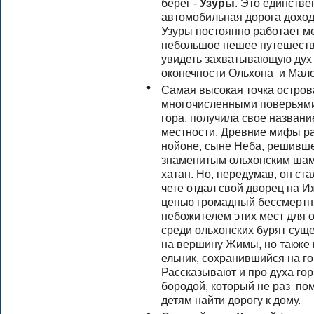
берег -
Узуры
. Это единстве
автомобильная дорога доходи
Узуры постоянно работает м
небольшое пешее путешествие
увидеть захватывающую дух
оконечности Ольхона и Мало
Самая высокая точка остров
многочисленными поверьями
гора, получила свое названи
местности. Древние мифы ра
нойоне, сыне Неба, решивше
знаменитым ольхонским шама
хатан. Но, передумав, он ст
чете отдал свой дворец на 
цепью громадный бессмертн
небожителем этих мест для 
среди ольхонских бурят сущ
на вершину Жимы, но также 
ельник, сохранившийся на г
Рассказывают и про духа гор
бородой, который не раз по
детям найти дорогу к дому.